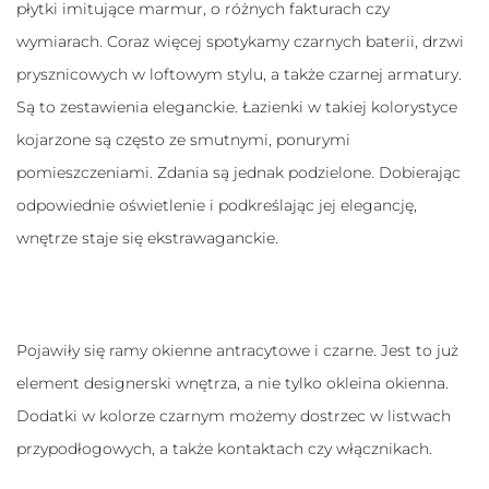
płytki imitujące marmur, o różnych fakturach czy
te pliki cookie,
niektóre funkcje
wymiarach. Coraz więcej spotykamy czarnych baterii, drzwi
znikną ze strony
internetowej.
prysznicowych w loftowym stylu, a także czarnej armatury.
Są to zestawienia eleganckie. Łazienki w takiej kolorystyce
Marketing
kojarzone są często ze smutnymi, ponurymi
Udostępniając
pomieszczeniami. Zdania są jednak podzielone. Dobierając
swoje
zainteresowania i
odpowiednie oświetlenie i podkreślając jej elegancję,
zachowania
wnętrze staje się ekstrawaganckie.
podczas
odwiedzania naszej
strony, zwiększasz
szansę na
zobaczenie
spersonalizowanych
Pojawiły się ramy okienne antracytowe i czarne. Jest to już
treści i ofert.
element designerski wnętrza, a nie tylko okleina okienna.
Dodatki w kolorze czarnym możemy dostrzec w listwach
przypodłogowych, a także kontaktach czy włącznikach.