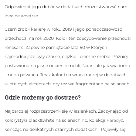
Odpowiedni jego dobór w dodatkach może stworzyć nam
Statystyka
Abyśmy mogli
idealne wnętrze.
poprawić
funkcjonalność
Czerń zrobił karierę w roku 2019 i jego ponadczasowość
i strukturę
strony
przechodzi na rok 2020. Kolor ten zdecydowanie przechodzi
internetowej,
na podstawie
renesans. Zapewne pamiętacie lata 90 w których
tego, jak
najmodniejsze były czarne, ciężkie i ciemne meble. Później
strona jest
używana.
postawiono na jasne odcienie mebli, ścian, ale jak wiadomo
..moda powraca. Teraz kolor ten wraca raczej w dodatkach,
Doświadczenie
subtelnych akcentach, czy też we fragmentach na ścianach.
Aby nasza
strona
Gdzie możemy go dostrzec?
internetowa
działała jak
Najbardziej rozprzestrzenił się w łazienkach. Zaczynając od
najlepiej
podczas
kolorystyki black&white na ścianach np. kolekcji
Paradyż
,
twojego
przejścia na nią.
kończąc na delikatnych czarnych dodatkach. Pojawiły się
Jeśli odrzucisz