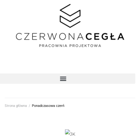
Strona główna
/
Ponadczasowa czerń