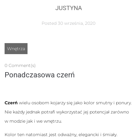
JUSTYNA
Posted
30 września, 2020
Wnętrza
0 Comment(s)
Ponadczasowa czerń
Konieczne
Te pliki cookie
nie są
opcjonalne. Są
Czerń
wielu osobom kojarzy się jako kolor smutny i ponury.
one potrzebne
do
Nie każdy jednak potrafi wykorzystać jej potencjał zarówno
funkcjonowania
strony
w modzie jak i we wnętrzu.
internetowej.
Kolor ten natomiast jest odważny, elegancki i śmiały.