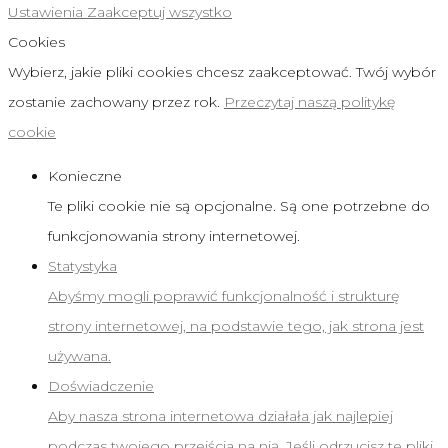
Ustawienia
Zaakceptuj wszystko
Cookies
Wybierz, jakie pliki cookies chcesz zaakceptować. Twój wybór
zostanie zachowany przez rok.
Przeczytaj naszą politykę
cookie
Konieczne
Te pliki cookie nie są opcjonalne. Są one potrzebne do
funkcjonowania strony internetowej.
Statystyka
Abyśmy mogli poprawić funkcjonalność i strukturę
strony internetowej, na podstawie tego, jak strona jest
używana.
Doświadczenie
Aby nasza strona internetowa działała jak najlepiej
podczas twojego przejścia na nią. Jeśli odrzucisz te pliki