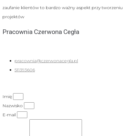
zaufanie klientów to bardzo ważny aspekt przy tworzeniu
projektów
Pracownia Czerwona Cegła
ul. Dworcowa 10a, 44-190 Knurów
pracownia@czerwonacegla.pl
511393606
Polityka prywatności
Imię
Nazwisko
E-mail