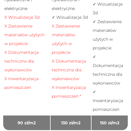
✓ Wizualizacje
Statystyka
elektryczne
elektryczne
3d
Abyśmy mogli
X Wizualizacje 3d
✓ Wizualizacje 3d
poprawić
✓ Zestawienie
funkcjonalność
X Zestawienie
X Zestawienie
i strukturę
materiałów
materiałów użytych
materiałów
strony
użytych w
internetowej,
w projekcie
użytych w
na podstawie
projekcie
tego, jak
X Dokumentacja
projekcie
strona jest
✓
techniczna dla
X Dokumentacja
używana.
Dokumentacja
wykonawców
techniczna dla
techniczna dla
X Inwentaryzacja
wykonawców
Doświadczenie
wykonawców
Aby nasza
pomieszczeń
X Inwentaryzacja
strona
✓
pomieszczeń *
internetowa
Inwentaryzacja
działała jak
najlepiej
pomieszczeń
podczas
twojego
90 zł/m2
130 zł/m2
150 zł/m2
przejścia na nią.
Jeśli odrzucisz