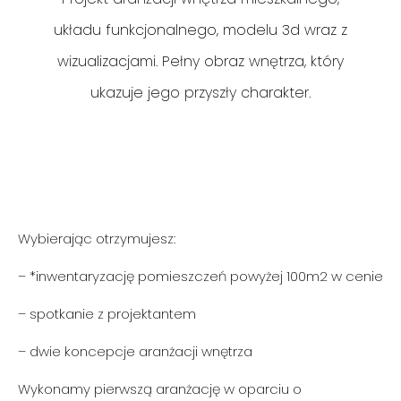
układu funkcjonalnego, modelu 3d wraz z
kuchnia, jadalnia, salon, sypialnia, garderoba,
wizualizacjami. Pełny obraz wnętrza, który
pokoje dzieci, itp.
ukazuje jego przyszły charakter.
łazienka, toaleta - 150 zł/m2
Wybierając otrzymujesz:
– *inwentaryzację pomieszczeń powyżej 100m2 w cenie
– spotkanie z projektantem
– dwie koncepcje aranżacji wnętrza
Wykonamy pierwszą aranżację w oparciu o