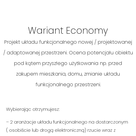
te pliki cookie,
niektóre funkcje
znikną ze strony
internetowej.
Wariant Economy
Marketing
Projekt układu funkcjonalnego nowej / projektowanej
Udostępniając
Economy
swoje
/ adaptowanej przestrzeni. Ocena potencjału obiektu
zainteresowania i
zachowania
pod kątem przyszłego użytkowania np. przed
90 zł za m2
podczas
odwiedzania naszej
zakupem mieszkania, domu, zmianie układu
strony, zwiększasz
szansę na
funkcjonalnego przestrzeni.
zobaczenie
spersonalizowanych
treści i ofert.
Wybierając otrzymujesz:
– 2 aranżacje układu funkcjonalnego na dostarczonym
( osobiście lub drogą elektroniczną) rzucie wraz z