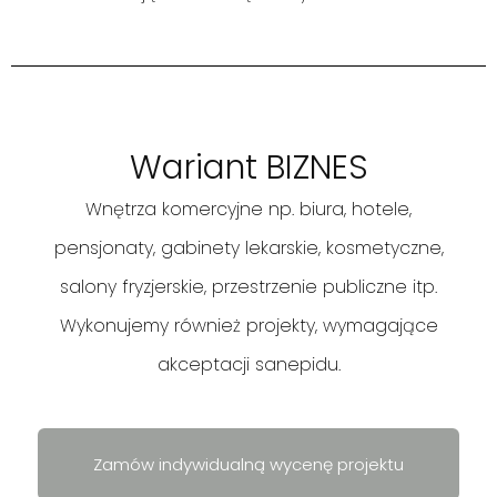
Wariant BIZNES
od 150 zł/m2
Wnętrza komercyjne np. biura, hotele,
pensjonaty, gabinety lekarskie, kosmetyczne,
Cena uzależniona jest od charakteru
salony fryzjerskie, przestrzenie publiczne itp.
projektowanej przestrzeni oraz jego
Wykonujemy również projekty, wymagające
całkowitej powierzchni.
akceptacji sanepidu.
Zamów indywidualną wycenę projektu