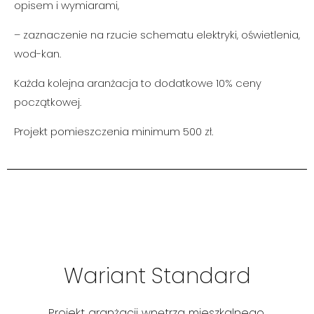
opisem i wymiarami,
– zaznaczenie na rzucie schematu elektryki, oświetlenia,
wod-kan.
Każda kolejna aranżacja to
dodatkowe
10% ceny
początkowej.
Projekt pomieszczenia minimum 500 zł.
Standard
Wariant Standard
130 zł za m2
Projekt aranżacji wnętrza mieszkalnego,