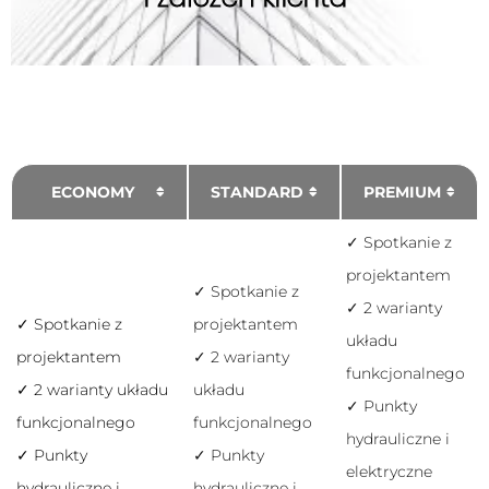
ECONOMY
STANDARD
PREMIUM
✓ Spotkanie z
projektantem
Konieczne
✓ Spotkanie z
✓ 2 warianty
Te pliki cookie
✓ Spotkanie z
projektantem
nie są
układu
opcjonalne. Są
projektantem
✓ 2 warianty
one potrzebne
funkcjonalnego
do
✓ 2 warianty układu
układu
✓ Punkty
funkcjonowania
funkcjonalnego
funkcjonalnego
strony
hydrauliczne i
internetowej.
✓ Punkty
✓ Punkty
elektryczne
hydrauliczne i
hydrauliczne i