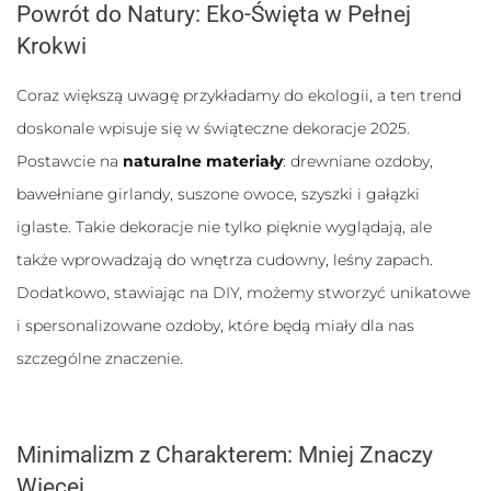
te pliki cookie,
Powrót do Natury: Eko-Święta w Pełnej
niektóre funkcje
Krokwi
znikną ze strony
internetowej.
Coraz większą uwagę przykładamy do ekologii, a ten trend
doskonale wpisuje się w świąteczne dekoracje 2025.
Marketing
Udostępniając
Postawcie na
naturalne materiały
: drewniane ozdoby,
swoje
bawełniane girlandy, suszone owoce, szyszki i gałązki
zainteresowania i
zachowania
iglaste. Takie dekoracje nie tylko pięknie wyglądają, ale
podczas
odwiedzania naszej
także wprowadzają do wnętrza cudowny, leśny zapach.
strony, zwiększasz
Dodatkowo, stawiając na DIY, możemy stworzyć unikatowe
szansę na
zobaczenie
i spersonalizowane ozdoby, które będą miały dla nas
spersonalizowanych
treści i ofert.
szczególne znaczenie.
Minimalizm z Charakterem: Mniej Znaczy
Więcej