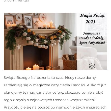
0 Comment(s)
Konieczne
Te pliki cookie
nie są
Święta Bożego Narodzenia to czas, kiedy nasze domy
opcjonalne. Są
one potrzebne
zamieniają się w magiczne oazy ciepła i radości. A skoro już
do
planujemy tę magiczną atmosferę, dlaczego by nie zrobić
funkcjonowania
strony
tego z myślą o najnowszych trendach wnętrzarskich?
internetowej.
Przygotujcie się na podróż po najmodniejszych inspiracjach