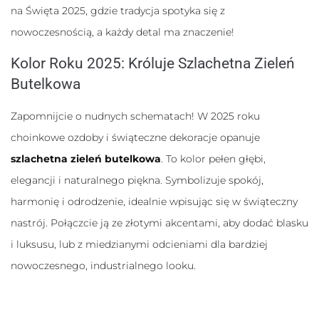
na Święta 2025, gdzie tradycja spotyka się z
Statystyka
nowoczesnością, a każdy detal ma znaczenie!
Abyśmy mogli
poprawić
funkcjonalność
Kolor Roku 2025: Króluje Szlachetna Zieleń
i strukturę
Butelkowa
strony
internetowej,
na podstawie
Zapomnijcie o nudnych schematach! W 2025 roku
tego, jak
strona jest
choinkowe ozdoby i świąteczne dekoracje opanuje
używana.
szlachetna zieleń butelkowa
. To kolor pełen głębi,
elegancji i naturalnego piękna. Symbolizuje spokój,
Doświadczenie
harmonię i odrodzenie, idealnie wpisując się w świąteczny
Aby nasza
strona
nastrój. Połączcie ją ze złotymi akcentami, aby dodać blasku
internetowa
i luksusu, lub z miedzianymi odcieniami dla bardziej
działała jak
najlepiej
nowoczesnego, industrialnego looku.
podczas
twojego
przejścia na nią.
Jeśli odrzucisz