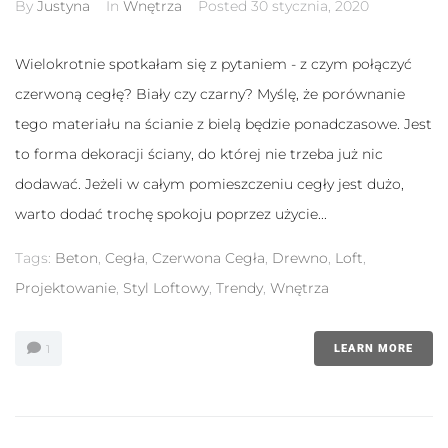
By
Justyna
In
Wnętrza
Posted
30 stycznia, 2020
te pliki cookie,
niektóre funkcje
znikną ze strony
internetowej.
Wielokrotnie spotkałam się z pytaniem - z czym połączyć
czerwoną cegłę? Biały czy czarny? Myślę, że porównanie
tego materiału na ścianie z bielą będzie ponadczasowe. Jest
Marketing
Udostępniając
to forma dekoracji ściany, do której nie trzeba już nic
swoje
zainteresowania i
dodawać. Jeżeli w całym pomieszczeniu cegły jest dużo,
zachowania
warto dodać trochę spokoju poprzez użycie...
podczas
odwiedzania naszej
strony, zwiększasz
Tags:
Beton
,
Cegła
,
Czerwona Cegła
,
Drewno
,
Loft
,
szansę na
Projektowanie
,
Styl Loftowy
,
Trendy
,
Wnętrza
zobaczenie
spersonalizowanych
treści i ofert.
1
LEARN MORE