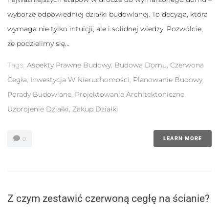
Statystyka
wyborze odpowiedniej działki budowlanej. To decyzja, która
Abyśmy mogli
wymaga nie tylko intuicji, ale i solidnej wiedzy. Pozwólcie,
poprawić
funkcjonalność
że podzielimy się...
i strukturę
strony
Tags:
Aspekty Prawne Budowy
,
Budowa Domu
,
Czerwona
internetowej,
na podstawie
Cegła
,
Inwestycja W Nieruchomości
,
Planowanie Budowy
,
tego, jak
strona jest
Porady Budowlane
,
Projektowanie Architektoniczne
,
używana.
Uzbrojenie Działki
,
Zakup Działki
Doświadczenie
0
LEARN MORE
Aby nasza
strona
internetowa
działała jak
najlepiej
podczas
twojego
Z czym zestawić czerwoną cegłę na ścianie?
przejścia na nią.
Jeśli odrzucisz