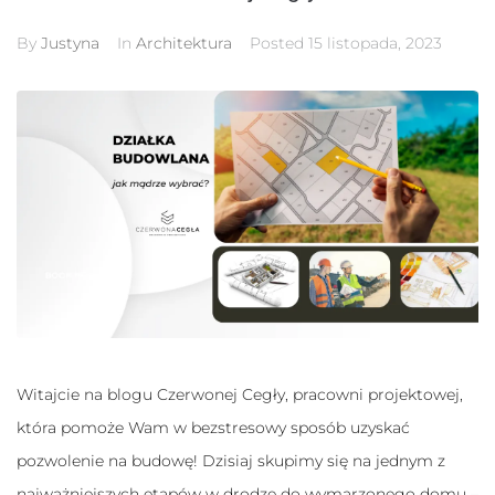
By
Justyna
In
Architektura
Posted
15 listopada, 2023
Konieczne
Te pliki cookie
nie są
opcjonalne. Są
one potrzebne
do
Witajcie na blogu Czerwonej Cegły, pracowni projektowej,
funkcjonowania
która pomoże Wam w bezstresowy sposób uzyskać
strony
internetowej.
pozwolenie na budowę! Dzisiaj skupimy się na jednym z
najważniejszych etapów w drodze do wymarzonego domu –