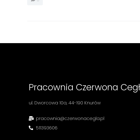
te pliki cookie,
niektóre funkcje
znikną ze strony
internetowej.
Marketing
Udostępniając
swoje
zainteresowania i
zachowania
podczas
odwiedzania naszej
strony, zwiększasz
Pracownia Czerwona Ceg
szansę na
zobaczenie
spersonalizowanych
treści i ofert.
ul. Dworcowa 10a, 44-190 Knurów
pracownia@czerwonacegla.pl
511393606