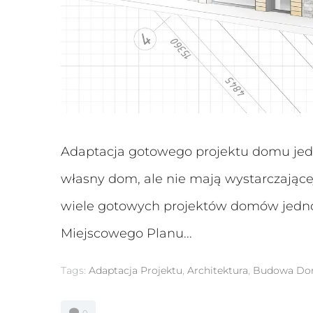
Statystyka
Abyśmy mogli
poprawić
funkcjonalność
i strukturę
strony
internetowej,
na podstawie
tego, jak
strona jest
używana.
Adaptacja gotowego projektu domu jed
własny dom, ale nie mają wystarczające
Doświadczenie
wiele gotowych projektów domów jednor
Aby nasza
strona
internetowa
Miejscowego Planu...
działała jak
najlepiej
podczas
Tags:
Adaptacja Projektu
,
Architektura
,
Budowa D
twojego
przejścia na nią.
Jeśli odrzucisz
0