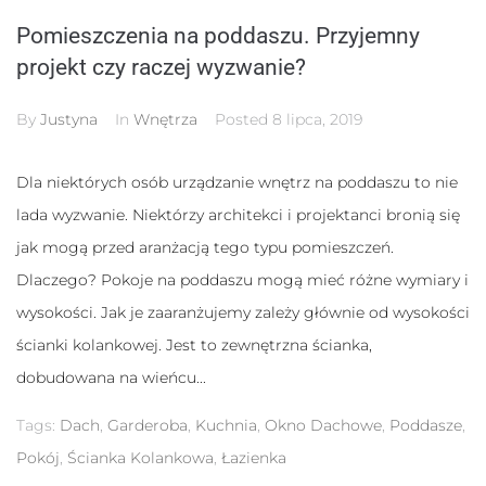
Pomieszczenia na poddaszu. Przyjemny
projekt czy raczej wyzwanie?
By
Justyna
In
Wnętrza
Posted
8 lipca, 2019
Dla niektórych osób urządzanie wnętrz na poddaszu to nie
lada wyzwanie. Niektórzy architekci i projektanci bronią się
jak mogą przed aranżacją tego typu pomieszczeń.
Dlaczego? Pokoje na poddaszu mogą mieć różne wymiary i
Konieczne
Te pliki cookie
wysokości. Jak je zaaranżujemy zależy głównie od wysokości
nie są
ścianki kolankowej. Jest to zewnętrzna ścianka,
opcjonalne. Są
one potrzebne
dobudowana na wieńcu...
do
funkcjonowania
Tags:
Dach
,
Garderoba
,
Kuchnia
,
Okno Dachowe
,
Poddasze
,
strony
internetowej.
Pokój
,
Ścianka Kolankowa
,
Łazienka