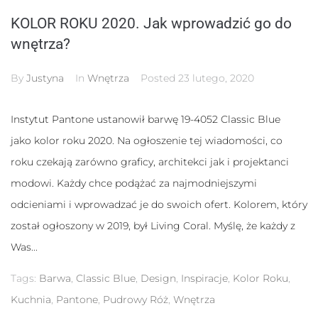
KOLOR ROKU 2020. Jak wprowadzić go do
wnętrza?
By
Justyna
In
Wnętrza
Posted
23 lutego, 2020
Instytut Pantone ustanowił barwę 19-4052 Classic Blue
jako kolor roku 2020. Na ogłoszenie tej wiadomości, co
roku czekają zarówno graficy, architekci jak i projektanci
modowi. Każdy chce podążać za najmodniejszymi
Konieczne
Te pliki cookie
odcieniami i wprowadzać je do swoich ofert. Kolorem, który
nie są
został ogłoszony w 2019, był Living Coral. Myślę, że każdy z
opcjonalne. Są
one potrzebne
Was...
do
funkcjonowania
Tags:
Barwa
,
Classic Blue
,
Design
,
Inspiracje
,
Kolor Roku
,
strony
internetowej.
Kuchnia
,
Pantone
,
Pudrowy Róż
,
Wnętrza