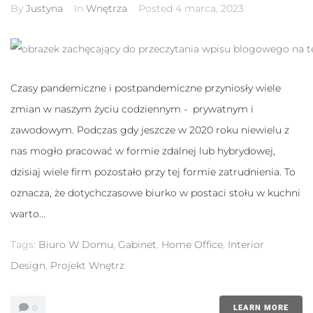
te pliki cookie,
By
Justyna
In
Wnętrza
Posted
4 marca, 2023
niektóre funkcje
znikną ze strony
internetowej.
Czasy pandemiczne i postpandemiczne przyniosły wiele
Marketing
Udostępniając
zmian w naszym życiu codziennym - prywatnym i
swoje
zainteresowania i
zawodowym. Podczas gdy jeszcze w 2020 roku niewielu z
zachowania
nas mogło pracować w formie zdalnej lub hybrydowej,
podczas
odwiedzania naszej
dzisiaj wiele firm pozostało przy tej formie zatrudnienia. To
strony, zwiększasz
szansę na
oznacza, że dotychczasowe biurko w postaci stołu w kuchni
zobaczenie
warto...
spersonalizowanych
treści i ofert.
Tags:
Biuro W Domu
,
Gabinet
,
Home Office
,
Interior
Design
,
Projekt Wnętrz
0
LEARN MORE