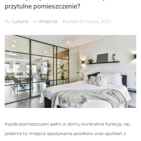
przytulne pomieszczenie?
By
Justyna
In
Wnętrza
Posted
31 marca, 2023
Konieczne
Te pliki cookie
nie są
opcjonalne. Są
one potrzebne
do
funkcjonowania
strony
Każde pomieszczeni pełni w domu konkretne funkcje, np.
internetowej.
jadalnia to miejsce spożywania posiłków oraz spotkań z