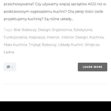
przechowywania? Czy używamy więcej sprzętów AGD niż w
podstawowym wyposażeniu kuchni? Dla jakiej ilości osób
projektujemy kuchnię? Są różne układy...
Tags:
Blat Roboczy
,
Design
,
Ergonomia
,
Estetyczna
,
Funkcjonalna
,
Inspiracje
,
Interior
,
Interior Design
,
Kuchnia
,
Mała Kuchnia
,
Trójkąt Roboczy
,
Układy Kuchni
,
Wnętrza
,
Ładna
0
LEARN MORE