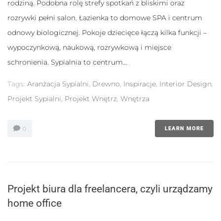
rodziną. Podobna rolę strefy spotkań z bliskimi oraz
Statystyka
rozrywki pełni salon. Łazienka to domowe SPA i centrum
Abyśmy mogli
poprawić
odnowy biologicznej. Pokoje dziecięce łączą kilka funkcji –
funkcjonalność
wypoczynkową, naukową, rozrywkową i miejsce
i strukturę
strony
schronienia. Sypialnia to centrum...
internetowej,
na podstawie
Tags:
Aranżacja Sypialni
,
Drewno
,
Inspiracje
,
Interior Design
,
tego, jak
strona jest
Projekt Sypialni
,
Projekt Wnętrz
,
Wnętrza
używana.
0
LEARN MORE
Doświadczenie
Aby nasza
strona
internetowa
działała jak
najlepiej
Projekt biura dla freelancera, czyli urządzamy
podczas
twojego
home office
przejścia na nią.
Jeśli odrzucisz