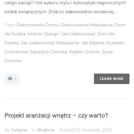
czego zacząć? Od wyboru stylu i kolorystyki tegorocznych
ozdób świątecznych. Zrób to odpowiednio wcześniej...
Tags:
Dekorowanie Domu
,
Dekorowanie Mieszkania
,
Dom
Na Święta
,
Interior Design
,
Jak Udekorować Dom Na
Świeta
,
Jak Udekorować Mieszkanie
,
Jak Wybrać Drzewko
Choinkowe
,
Sztuczna Choinka
,
Wybór Choinki
,
Żywa
Choinka
0
LEARN MORE
Projekt aranżacji wnętrz – czy warto?
By
Justyna
In
Wnętrza
Posted
23 listopada, 2022